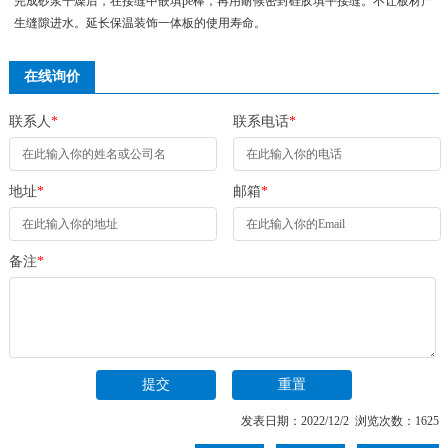
完成砂浆干燥后，在接缝中嵌填pe棒，再用耐候密封硅胶填平接缝。不让板材产
生缝隙进水。延长保温装饰一体板的使用寿命。
在线询价
联系人
*
联系电话
*
地址
*
邮箱
*
备注
*
发表日期：2022/12/2 浏览次数：1625